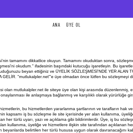
ANA
ÜYE OL
i'nin tamamını dikkatlice okuyun. Tamamını okuduktan sonra, sözleşme
şmesi'ni okudum." ifadesinin başındaki kutucuğu işaretleyin. Bu işaretl
 okuduğunuzu beyan ettiğiniz ve ÜYELİK SÖZLEŞMESİ'NDE YER ALAN 
İR. "mutlukalpler.net"'e üye olmadan önce lütfen bu sözleşmeyi di
isi olan mutlukalpler.net ile siteye üye olan kişi arasında düzenlenmiş, e
onaylanması ile anlaşmaya bağlanmış ve karşılıklı olarak yürürlüğe girm
izmetlerin, bu hizmetlerden yararlanma şartlarının ve tarafların hak ve
enin kapsamı iş bu sözleşme ile site içerisinde yer alan kullanıma, üyeli
lan her türlü uyarı, yazı ve açıklama gibi bildirimlerdir. Üye, iş bu sözle
lan kullanıma, üyeliğe ve hizmetlere ilişkin site tarafından açıklanan he
n beyanlarda belirtilen her türlü hususa uygun olarak davranacağını ka