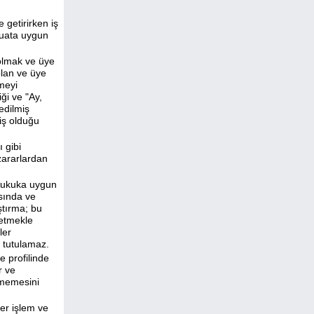
 getirirken iş
vzuata uygun
 olmak ve üye
olan ve üye
şmeyi
ği ve "Ay,
edilmiş
miş olduğu
 gibi
zararlardan
e hukuka uygun
asında ve
ştırma; bu
 etmekle
ler
u tutulamaz.
e profilinde
r ve
enmemesini
her işlem ve