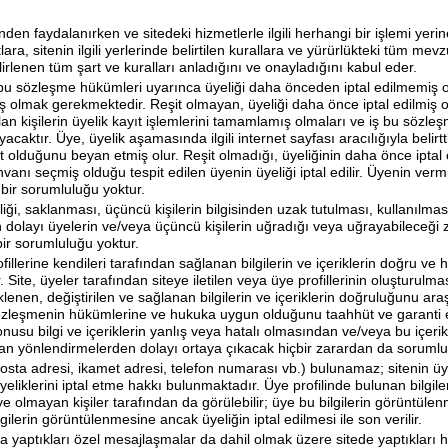
nden faydalanırken ve sitedeki hizmetlerle ilgili herhangi bir işlemi yerine
ara, sitenin ilgili yerlerinde belirtilen kurallara ve yürürlükteki tüm me
irlenen tüm şart ve kuralları anladığını ve onayladığını kabul eder.
iş bu sözleşme hükümleri uyarınca üyeliği daha önceden iptal edilmemiş
ş olmak gerekmektedir. Reşit olmayan, üyeliği daha önce iptal edilmiş 
an kişilerin üyelik kayıt işlemlerini tamamlamış olmaları ve iş bu sözle
ktır. Üye, üyelik aşamasında ilgili internet sayfası aracılığıyla belirtti
it olduğunu beyan etmiş olur. Reşit olmadığı, üyeliğinin daha önce iptal 
vanı seçmiş olduğu tespit edilen üyenin üyeliği iptal edilir. Üyenin ver
bir sorumluluğu yoktur.
liği, saklanması, üçüncü kişilerin bilgisinden uzak tutulması, kullanılması
 dolayı üyelerin ve/veya üçüncü kişilerin uğradığı veya uğrayabileceği 
ir sorumluluğu yoktur.
ofillerine kendileri tarafından sağlanan bilgilerin ve içeriklerin doğru v
Site, üyeler tarafından siteye iletilen veya üye profillerinin oluşturulm
klenen, değiştirilen ve sağlanan bilgilerin ve içeriklerin doğruluğunu ara
bu sözleşmenin hükümlerine ve hukuka uygun olduğunu taahhüt ve garanti
usu bilgi ve içeriklerin yanlış veya hatalı olmasından ve/veya bu içerik
apılan yönlendirmelerden dolayı ortaya çıkacak hiçbir zarardan da soruml
(e-posta adresi, ikamet adresi, telefon numarası vb.) bulunamaz; sitenin üy
 üyeliklerini iptal etme hakkı bulunmaktadır. Üye profilinde bulunan bilgile
 üye olmayan kişiler tarafından da görülebilir; üye bu bilgilerin görüntül
ilerin görüntülenmesine ancak üyeliğin iptal edilmesi ile son verilir.
yla yaptıkları özel mesajlaşmalar da dahil olmak üzere sitede yaptıkları 