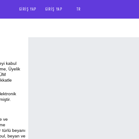
GIRIŞ YAP
GIRIŞ YAP
TR
yi kabul
eme, Üyelik
TÜM
kkatle
lektronik
iştir.
ğe ve
şme
r türlü beyanı
bul, beyan ve