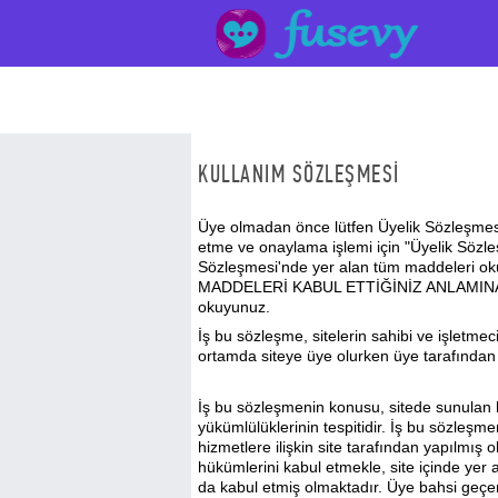
KULLANIM SÖZLEŞMESI
Üye olmadan önce lütfen Üyelik Sözleşmes
etme ve onaylama işlemi için "Üyelik Sözle
Sözleşmesi'nde yer alan tüm maddeleri
MADDELERİ KABUL ETTİĞİNİZ ANLAMINA GEL
okuyunuz.
İş bu sözleşme, sitelerin sahibi ve işletmec
ortamda siteye üye olurken üye tarafından 
İş bu sözleşmenin konusu, sitede sunulan h
yükümlülüklerinin tespitidir. İş bu sözleşm
hizmetlere ilişkin site tarafından yapılmış o
hükümlerini kabul etmekle, site içinde yer a
da kabul etmiş olmaktadır. Üye bahsi geçe