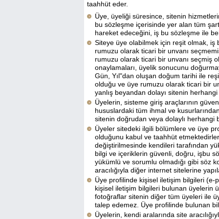
taahhüt eder.
Üye, üyeliği süresince, sitenin hizmetleri
bu sözleşme içerisinde yer alan tüm şartl
hareket edeceğini, iş bu sözleşme ile bel
Siteye üye olabilmek için reşit olmak, 
rumuzu olarak ticari bir unvanı seçmemi
rumuzu olarak ticari bir unvanı seçmiş ol
onaylamaları, üyelik sonucunu doğurmayaca
Gün, Yıl"dan oluşan doğum tarihi ile reş
olduğu ve üye rumuzu olarak ticari bir un
yanlış beyandan dolayı sitenin herhangi 
Üyelerin, sisteme giriş araçlarının güven
hususlardaki tüm ihmal ve kusurlarından
sitenin doğrudan veya dolaylı herhangi b
Üyeler sitedeki ilgili bölümlere ve üye pr
olduğunu kabul ve taahhüt etmektedirler. 
değiştirilmesinde kendileri tarafından yü
bilgi ve içeriklerin güvenli, doğru, iş
yükümlü ve sorumlu olmadığı gibi söz kon
aracılığıyla diğer internet sitelerine y
Üye profilinde kişisel iletişim bilgileri 
kişisel iletişim bilgileri bulunan üyelerin
fotoğraflar sitenin diğer tüm üyeleri ile
talep edemez. Üye profilinde bulunan bilg
Üyelerin, kendi aralarında site aracılığı