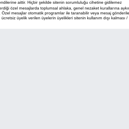
ilerine aittir. Hiçbir şekilde sitenin sorumluluğu cihetine gidilemez
erdiği özel mesajlarda toplumsal ahlaka, genel nezaket kurallarına aykır
 Özel mesajlar otomatik programlar ile taranabilir veya mesaj gönderil
ücretsiz üyelik verilen üyelerin üyelikleri sitenin kullanım dışı kalması /